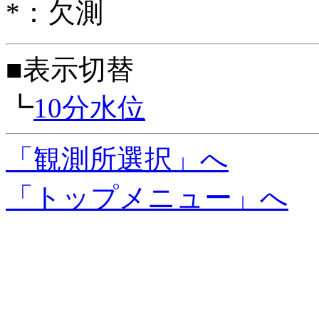
*：欠測
■表示切替
┗
10分水位
「観測所選択」へ
「トップメニュー」へ