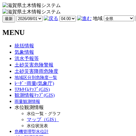
地域
MENU
統括情報
気象情報
洪水予報等
土砂災害危険警報
土砂災害降雨危険度
地域区分別危険度一覧
ﾚｰﾀﾞｰ雨量(気象庁)
ﾘｱﾙﾀｲﾑﾏｯﾌﾟ(GIS)
観測情報ﾏｯﾌﾟ(GIS)
雨量観測情報
水位観測情報
水位一覧・グラフ
マップ（GIS）
水位状況表
危機管理型水位計