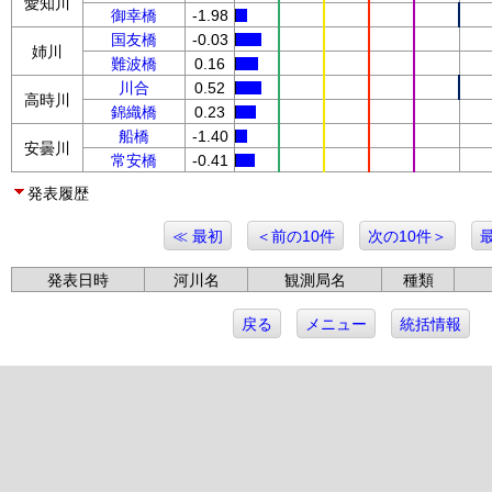
愛知川
御幸橋
-1.98
国友橋
-0.03
姉川
難波橋
0.16
川合
0.52
高時川
錦織橋
0.23
船橋
-1.40
安曇川
常安橋
-0.41
発表履歴
≪ 最初
＜前の10件
次の10件＞
発表日時
河川名
観測局名
種類
戻る
メニュー
統括情報