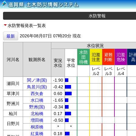
水防警報
水防警報発表一覧表
2026年08月07日 07時20分 現在
最新
水位状況
水防
氾濫
避難
氾濫
計
団
河川名
観測所名
注意
判断
危険
高
実況
平常
待機
水位
水位
レベ
レベ
レベ
ル2
ル3
ル4
関ノ津(国)
-1.90
瀬田川
鳥居川(国)
-0.42
草津川
西矢倉
0.60
水口橋
-1.65
野洲川
野洲(国)
-0.34
杣川
北杣橋
0.17
増田橋
-0.50
日野川
桐原橋
*
*
紅葉橋
0.18