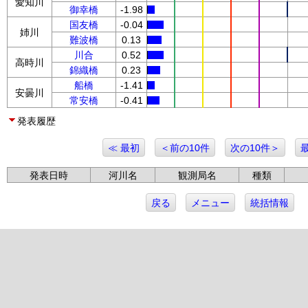
愛知川
御幸橋
-1.98
国友橋
-0.04
姉川
難波橋
0.13
川合
0.52
高時川
錦織橋
0.23
船橋
-1.41
安曇川
常安橋
-0.41
発表履歴
≪ 最初
＜前の10件
次の10件＞
発表日時
河川名
観測局名
種類
戻る
メニュー
統括情報