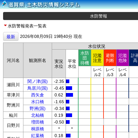
水防警報
水防警報発表一覧表
2026年08月09日 19時40分 現在
最新
水位状況
水防
氾濫
避難
氾濫
計
団
河川名
観測所名
注意
判断
危険
高
実況
平常
待機
水位
水位
レベ
レベ
レベ
ル2
ル3
ル4
関ノ津(国)
-2.35
瀬田川
鳥居川(国)
-0.45
草津川
西矢倉
0.62
水口橋
-1.65
野洲川
野洲(国)
-0.34
杣川
北杣橋
0.19
増田橋
-0.50
日野川
桐原橋
*
*
紅葉橋
0.18