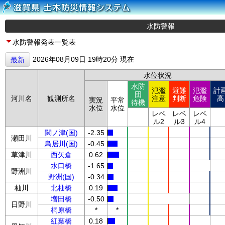
水防警報
水防警報発表一覧表
2026年08月09日 19時20分 現在
最新
水位状況
水防
氾濫
避難
氾濫
計
団
河川名
観測所名
注意
判断
危険
高
実況
平常
待機
水位
水位
レベ
レベ
レベ
ル2
ル3
ル4
関ノ津(国)
-2.35
瀬田川
鳥居川(国)
-0.45
草津川
西矢倉
0.62
水口橋
-1.65
野洲川
野洲(国)
-0.34
杣川
北杣橋
0.19
増田橋
-0.50
日野川
桐原橋
*
*
紅葉橋
0.18