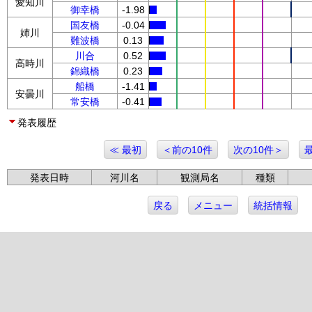
愛知川
御幸橋
-1.98
国友橋
-0.04
姉川
難波橋
0.13
川合
0.52
高時川
錦織橋
0.23
船橋
-1.41
安曇川
常安橋
-0.41
発表履歴
≪ 最初
＜前の10件
次の10件＞
発表日時
河川名
観測局名
種類
戻る
メニュー
統括情報