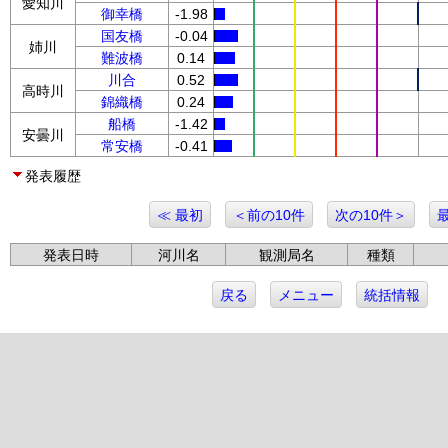
愛知川
御幸橋
-1.98
国友橋
-0.04
姉川
難波橋
0.14
川合
0.52
高時川
錦織橋
0.24
船橋
-1.42
安曇川
常安橋
-0.41
発表履歴
≪ 最初
＜前の10件
次の10件＞
発表日時
河川名
観測局名
種類
戻る
メニュー
統括情報