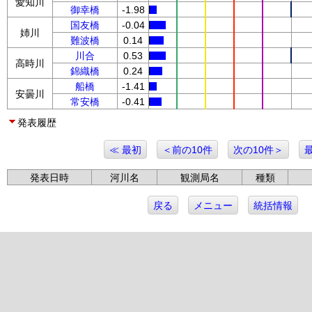
愛知川
御幸橋
-1.98
国友橋
-0.04
姉川
難波橋
0.14
川合
0.53
高時川
錦織橋
0.24
船橋
-1.41
安曇川
常安橋
-0.41
発表履歴
≪ 最初
＜前の10件
次の10件＞
発表日時
河川名
観測局名
種類
戻る
メニュー
統括情報