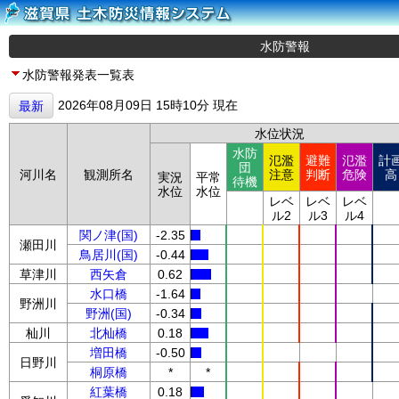
水防警報
水防警報発表一覧表
2026年08月09日 15時10分 現在
最新
水位状況
水防
氾濫
避難
氾濫
計
団
河川名
観測所名
注意
判断
危険
高
実況
平常
待機
水位
水位
レベ
レベ
レベ
ル2
ル3
ル4
関ノ津(国)
-2.35
瀬田川
鳥居川(国)
-0.44
草津川
西矢倉
0.62
水口橋
-1.64
野洲川
野洲(国)
-0.34
杣川
北杣橋
0.18
増田橋
-0.50
日野川
桐原橋
*
*
紅葉橋
0.18