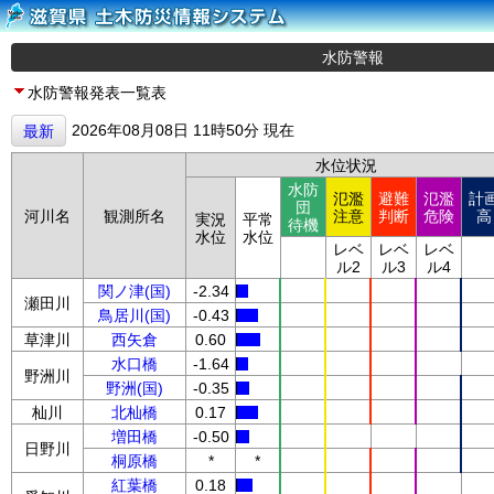
水防警報
水防警報発表一覧表
2026年08月08日 11時50分 現在
最新
水位状況
水防
氾濫
避難
氾濫
計
団
河川名
観測所名
注意
判断
危険
高
実況
平常
待機
水位
水位
レベ
レベ
レベ
ル2
ル3
ル4
関ノ津(国)
-2.34
瀬田川
鳥居川(国)
-0.43
草津川
西矢倉
0.60
水口橋
-1.64
野洲川
野洲(国)
-0.35
杣川
北杣橋
0.17
増田橋
-0.50
日野川
桐原橋
*
*
紅葉橋
0.18