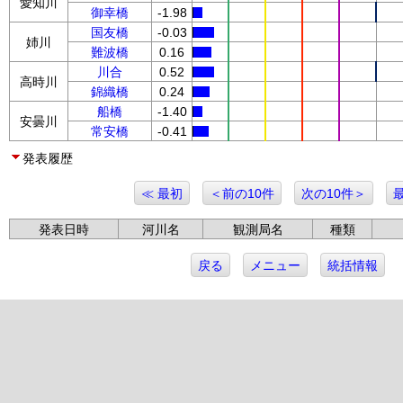
愛知川
御幸橋
-1.98
国友橋
-0.03
姉川
難波橋
0.16
川合
0.52
高時川
錦織橋
0.24
船橋
-1.40
安曇川
常安橋
-0.41
発表履歴
≪ 最初
＜前の10件
次の10件＞
発表日時
河川名
観測局名
種類
戻る
メニュー
統括情報