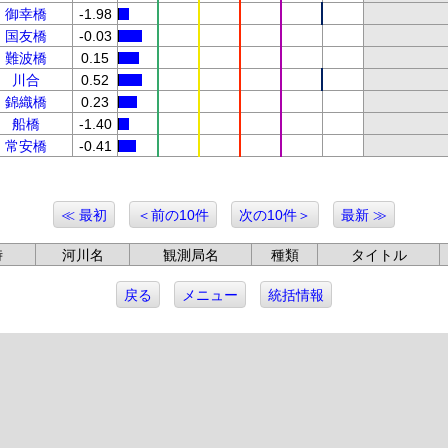
御幸橋
-1.98
国友橋
-0.03
難波橋
0.15
川合
0.52
錦織橋
0.23
船橋
-1.40
常安橋
-0.41
≪ 最初
＜前の10件
次の10件＞
最新 ≫
時
河川名
観測局名
種類
タイトル
戻る
メニュー
統括情報