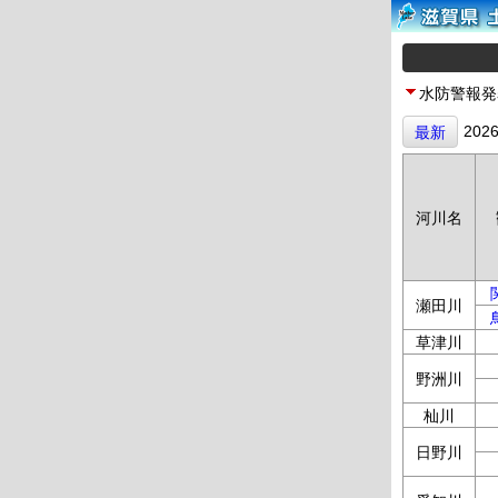
水防警報発
202
最新
河川名
瀬田川
草津川
野洲川
杣川
日野川