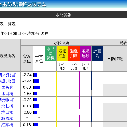
水防警報
表一覧表
6年08月08日 04時20分 現在
水位状況
発
水防
氾濫
避難
氾濫
計画
団
観測所名
注意
判断
危険
高
実況
平常
待機
水防情報
水位
水位
レベ
レベ
レベ
ル2
ル3
ル4
関ノ津(国)
-2.34
鳥居川(国)
-0.44
西矢倉
0.60
水口橋
-1.65
野洲(国)
-0.36
北杣橋
0.18
増田橋
-0.50
桐原橋
*
*
紅葉橋
0.18