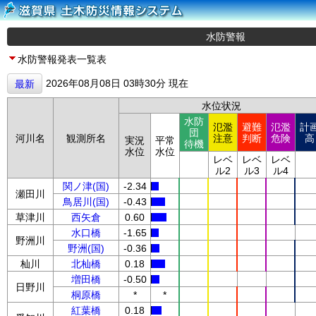
水防警報
水防警報発表一覧表
2026年08月08日 03時30分 現在
最新
水位状況
水防
氾濫
避難
氾濫
計
団
河川名
観測所名
注意
判断
危険
高
実況
平常
待機
水位
水位
レベ
レベ
レベ
ル2
ル3
ル4
関ノ津(国)
-2.34
瀬田川
鳥居川(国)
-0.43
草津川
西矢倉
0.60
水口橋
-1.65
野洲川
野洲(国)
-0.36
杣川
北杣橋
0.18
増田橋
-0.50
日野川
桐原橋
*
*
紅葉橋
0.18