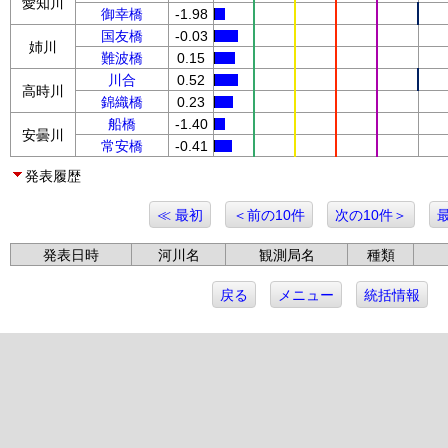
愛知川
御幸橋
-1.98
国友橋
-0.03
姉川
難波橋
0.15
川合
0.52
高時川
錦織橋
0.23
船橋
-1.40
安曇川
常安橋
-0.41
発表履歴
≪ 最初
＜前の10件
次の10件＞
発表日時
河川名
観測局名
種類
戻る
メニュー
統括情報