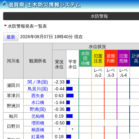
水防警報
水防警報発表一覧表
2026年08月07日 18時40分 現在
最新
水位状況
水防
氾濫
避難
氾濫
計
団
河川名
観測所名
注意
判断
危険
高
実況
平常
待機
水位
水位
レベ
レベ
レベ
ル2
ル3
ル4
関ノ津(国)
-2.33
瀬田川
鳥居川(国)
-0.44
草津川
西矢倉
0.63
水口橋
-1.64
野洲川
野洲(国)
-0.35
杣川
北杣橋
0.19
増田橋
-0.50
日野川
桐原橋
*
*
紅葉橋
0.18