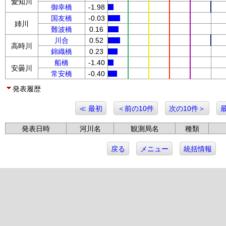
愛知川
御幸橋
-1.98
国友橋
-0.03
姉川
難波橋
0.16
川合
0.52
高時川
錦織橋
0.23
船橋
-1.40
安曇川
常安橋
-0.40
発表履歴
≪ 最初
＜前の10件
次の10件＞
発表日時
河川名
観測局名
種類
戻る
メニュー
統括情報