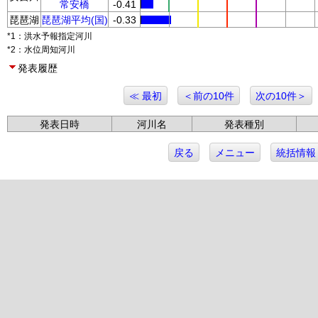
常安橋
-0.41
琵琶湖
琵琶湖平均(国)
-0.33
*1：洪水予報指定河川
*2：水位周知河川
発表履歴
≪ 最初
＜前の10件
次の10件＞
発表日時
河川名
発表種別
戻る
メニュー
統括情報