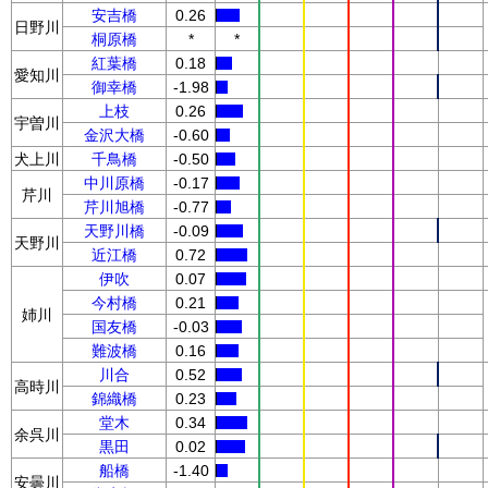
安吉橋
0.26
日野川
桐原橋
*
*
紅葉橋
0.18
愛知川
御幸橋
-1.98
上枝
0.26
宇曽川
金沢大橋
-0.60
犬上川
千鳥橋
-0.50
中川原橋
-0.17
芹川
芹川旭橋
-0.77
天野川橋
-0.09
天野川
近江橋
0.72
伊吹
0.07
今村橋
0.21
姉川
国友橋
-0.03
難波橋
0.16
川合
0.52
高時川
錦織橋
0.23
堂木
0.34
余呉川
黒田
0.02
船橋
-1.40
安曇川