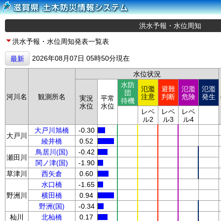
洪水予報・水位周知
洪水予報・水位周知発表一覧表
2026年08月07日 05時50分現在
最新
水位状況
水防
氾濫
避難
氾濫
氾濫
団
河川名
観測所名
注意
判断
危険
発生
実況
平常
待機
水位
水位
レベ
レベ
レベ
ル2
ル3
ル4
大戸川旭橋
-0.30
大戸川
綾井橋
0.52
鳥居川(国)
-0.42
瀬田川
関ノ津(国)
-1.90
草津川
西矢倉
0.60
水口橋
-1.65
野洲川
横田橋
0.94
野洲(国)
-0.34
杣川
北杣橋
0.17