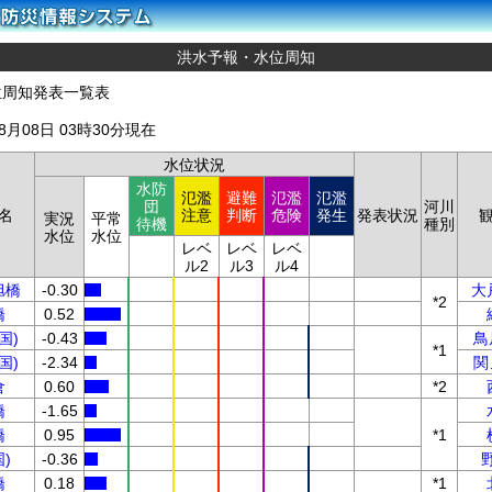
洪水予報・水位周知
位周知発表一覧表
08月08日 03時30分現在
水位状況
水防
氾濫
避難
氾濫
氾濫
団
河川
名
注意
判断
危険
発生
発表状況
実況
平常
待機
種別
水位
水位
レベ
レベ
レベ
ル2
ル3
ル4
旭橋
-0.30
大
*2
橋
0.52
国)
-0.43
鳥
*1
国)
-2.34
関
倉
0.60
*2
橋
-1.65
橋
0.95
*1
)
-0.36
橋
0.18
*1