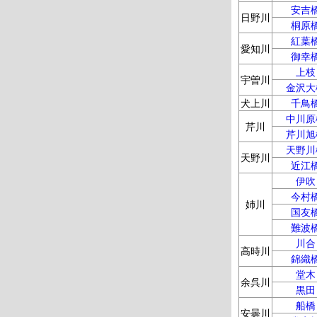
安吉
日野川
桐原
紅葉
愛知川
御幸
上枝
宇曽川
金沢大
犬上川
千鳥
中川原
芹川
芹川旭
天野川
天野川
近江
伊吹
今村
姉川
国友
難波
川合
高時川
錦織
堂木
余呉川
黒田
船橋
安曇川