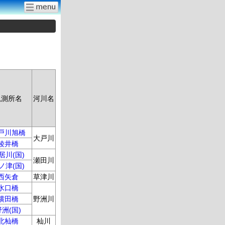
観測所名
河川名
戸川旭橋
大戸川
綾井橋
居川(国)
瀬田川
ノ津(国)
西矢倉
草津川
水口橋
横田橋
野洲川
野洲(国)
北杣橋
杣川