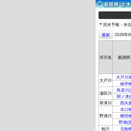
洪水予報・水
2026年
最新
河川名
観測所
大戸川
大戸川
綾井
鳥居川(
瀬田川
関ノ津(
草津川
西矢
水口
野洲川
横田
野洲(国
杣川
北杣