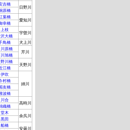
安吉橋
日野川
桐原橋
紅葉橋
愛知川
御幸橋
上枝
宇曽川
金沢大橋
千鳥橋
犬上川
中川原橋
芹川
芹川旭橋
天野川橋
天野川
近江橋
伊吹
今村橋
姉川
国友橋
難波橋
川合
高時川
錦織橋
堂木
余呉川
黒田
船橋
安曇川