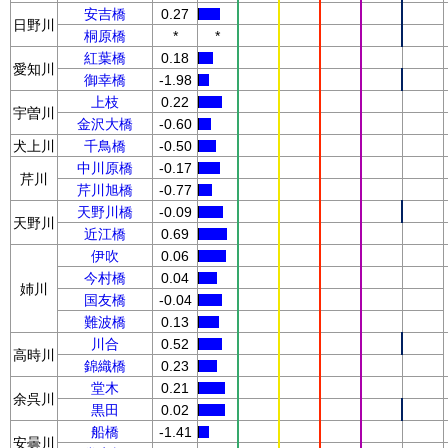
安吉橋
0.27
日野川
桐原橋
*
*
紅葉橋
0.18
愛知川
御幸橋
-1.98
上枝
0.22
宇曽川
金沢大橋
-0.60
犬上川
千鳥橋
-0.50
中川原橋
-0.17
芹川
芹川旭橋
-0.77
天野川橋
-0.09
天野川
近江橋
0.69
伊吹
0.06
今村橋
0.04
姉川
国友橋
-0.04
難波橋
0.13
川合
0.52
高時川
錦織橋
0.23
堂木
0.21
余呉川
黒田
0.02
船橋
-1.41
安曇川