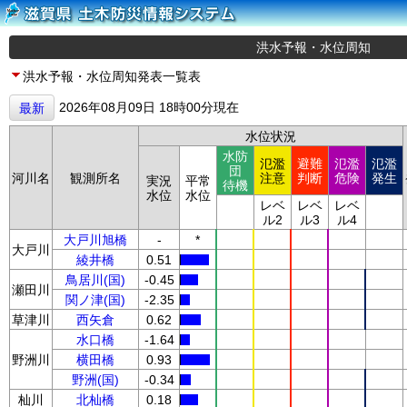
洪水予報・水位周知
洪水予報・水位周知発表一覧表
2026年08月09日 18時00分現在
最新
水位状況
水防
氾濫
避難
氾濫
氾濫
団
河川名
観測所名
注意
判断
危険
発生
実況
平常
待機
水位
水位
レベ
レベ
レベ
ル2
ル3
ル4
大戸川旭橋
-
*
大戸川
綾井橋
0.51
鳥居川(国)
-0.45
瀬田川
関ノ津(国)
-2.35
草津川
西矢倉
0.62
水口橋
-1.64
野洲川
横田橋
0.93
野洲(国)
-0.34
杣川
北杣橋
0.18