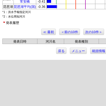
常安橋
-0.41
琵琶湖
琵琶湖平均(国)
-0.36
*1：洪水予報指定河川
*2：水位周知河川
発表履歴
≪ 最初
＜前の10件
次の10件＞
発表日時
河川名
発表種別
戻る
メニュー
統括情報