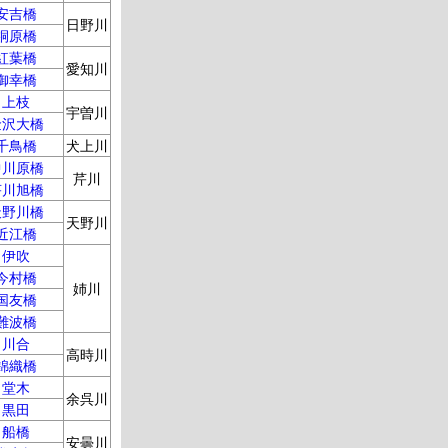
安吉橋
日野川
桐原橋
紅葉橋
愛知川
御幸橋
上枝
宇曽川
金沢大橋
千鳥橋
犬上川
中川原橋
芹川
芹川旭橋
天野川橋
天野川
近江橋
伊吹
今村橋
姉川
国友橋
難波橋
川合
高時川
錦織橋
堂木
余呉川
黒田
船橋
安曇川