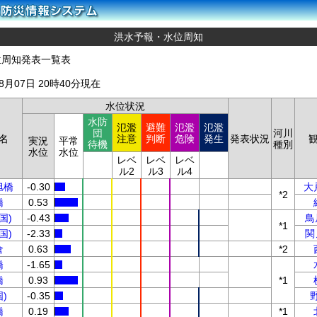
洪水予報・水位周知
位周知発表一覧表
08月07日 20時40分現在
水位状況
水防
氾濫
避難
氾濫
氾濫
団
河川
名
注意
判断
危険
発生
発表状況
実況
平常
待機
種別
水位
水位
レベ
レベ
レベ
ル2
ル3
ル4
旭橋
-0.30
大
*2
橋
0.53
国)
-0.43
鳥
*1
国)
-2.33
関
倉
0.63
*2
橋
-1.65
橋
0.93
*1
)
-0.35
橋
0.19
*1