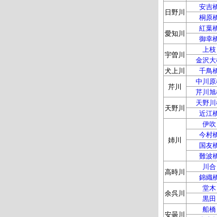
安吉
日野川
桐原
紅葉
愛知川
御幸
上枝
宇曽川
金沢大
犬上川
千鳥
中川原
芹川
芹川旭
天野川
天野川
近江
伊吹
今村
姉川
国友
難波
川合
高時川
錦織
堂木
余呉川
黒田
船橋
安曇川