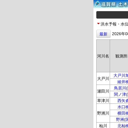
洪水予報・水
2026年
最新
河川名
観測所
大戸川
大戸川
綾井
鳥居川(
瀬田川
関ノ津(
草津川
西矢
水口
野洲川
横田
野洲(国
杣川
北杣