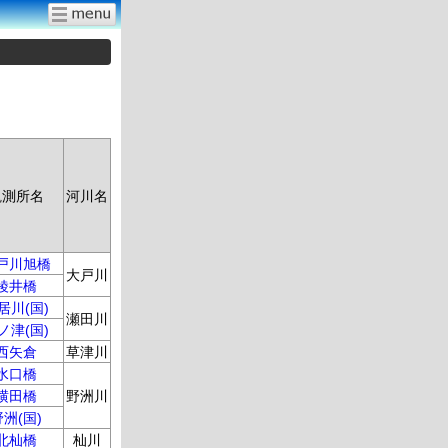
観測所名
河川名
戸川旭橋
大戸川
綾井橋
居川(国)
瀬田川
ノ津(国)
西矢倉
草津川
水口橋
横田橋
野洲川
野洲(国)
北杣橋
杣川