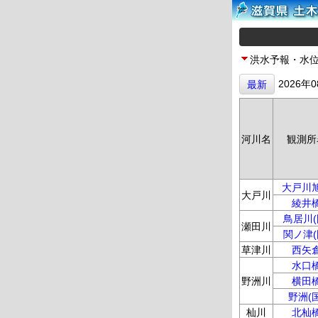
洪水予報・水
2026年
最新
河川名
観測所
大戸川
大戸川
綾井
鳥居川(
瀬田川
関ノ津(
草津川
西矢
水口
野洲川
横田
野洲(国
杣川
北杣