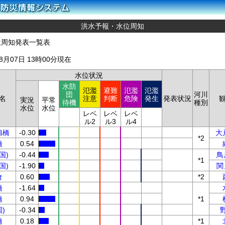
洪水予報・水位周知
位周知発表一覧表
08月07日 13時00分現在
水位状況
水防
氾濫
避難
氾濫
氾濫
団
河川
名
注意
判断
危険
発生
発表状況
実況
平常
待機
種別
水位
水位
レベ
レベ
レベ
ル2
ル3
ル4
旭橋
-0.30
大
*2
橋
0.54
国)
-0.44
鳥
*1
国)
-1.90
関
倉
0.60
*2
橋
-1.64
橋
0.94
*1
)
-0.34
橋
0.18
*1