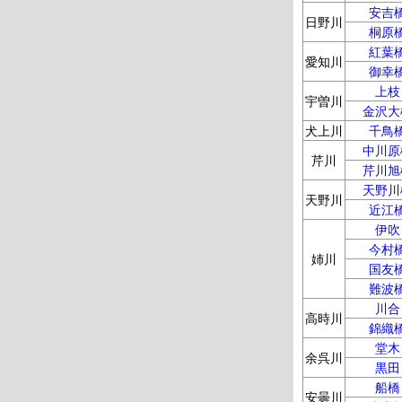
安吉
日野川
桐原
紅葉
愛知川
御幸
上枝
宇曽川
金沢大
犬上川
千鳥
中川原
芹川
芹川旭
天野川
天野川
近江
伊吹
今村
姉川
国友
難波
川合
高時川
錦織
堂木
余呉川
黒田
船橋
安曇川