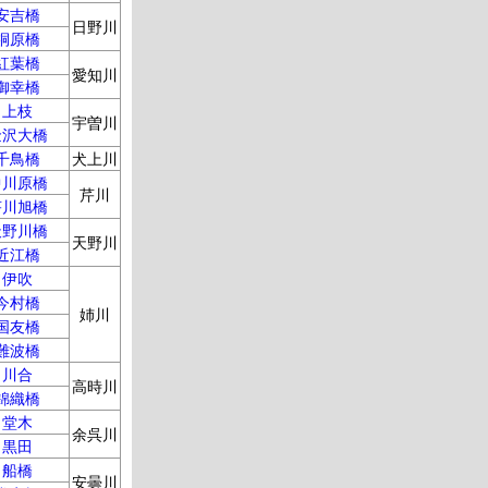
安吉橋
日野川
桐原橋
紅葉橋
愛知川
御幸橋
上枝
宇曽川
金沢大橋
千鳥橋
犬上川
中川原橋
芹川
芹川旭橋
天野川橋
天野川
近江橋
伊吹
今村橋
姉川
国友橋
難波橋
川合
高時川
錦織橋
堂木
余呉川
黒田
船橋
安曇川