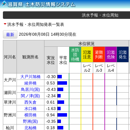
洪水予報・水位周知
洪水予報・水位周知発表一覧表
2026年08月08日 14時30分現在
最新
水位状況
水防
氾濫
避難
氾濫
氾濫
団
河川名
観測所名
注意
判断
危険
発生
実況
平常
待機
水位
水位
レベ
レベ
レベ
ル2
ル3
ル4
大戸川旭橋
-0.30
大戸川
綾井橋
0.53
鳥居川(国)
-0.43
瀬田川
関ノ津(国)
-2.34
草津川
西矢倉
0.61
水口橋
-1.63
野洲川
横田橋
0.94
野洲(国)
-0.35
杣川
北杣橋
0.18