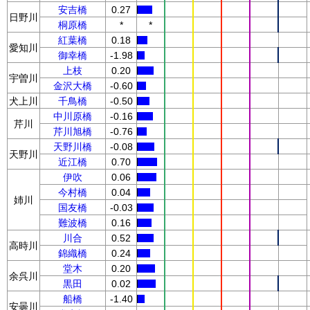
安吉橋
0.27
日野川
桐原橋
*
*
紅葉橋
0.18
愛知川
御幸橋
-1.98
上枝
0.20
宇曽川
金沢大橋
-0.60
犬上川
千鳥橋
-0.50
中川原橋
-0.16
芹川
芹川旭橋
-0.76
天野川橋
-0.08
天野川
近江橋
0.70
伊吹
0.06
今村橋
0.04
姉川
国友橋
-0.03
難波橋
0.16
川合
0.52
高時川
錦織橋
0.24
堂木
0.20
余呉川
黒田
0.02
船橋
-1.40
安曇川