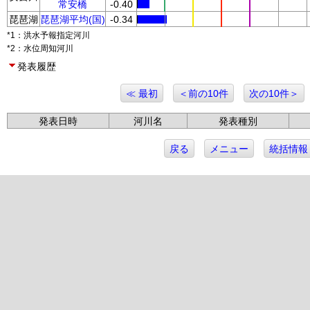
常安橋
-0.40
琵琶湖
琵琶湖平均(国)
-0.34
*1：洪水予報指定河川
*2：水位周知河川
発表履歴
≪ 最初
＜前の10件
次の10件＞
発表日時
河川名
発表種別
戻る
メニュー
統括情報