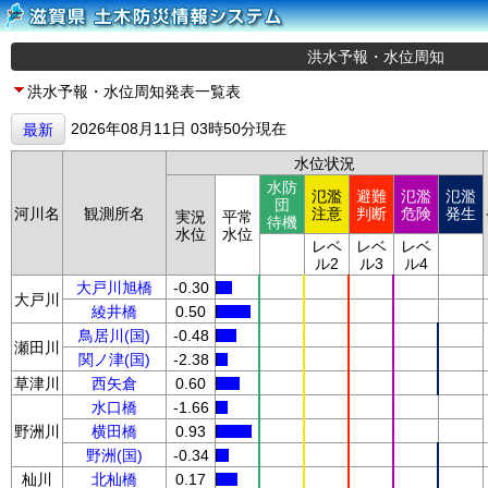
洪水予報・水位周知
洪水予報・水位周知発表一覧表
2026年08月11日 03時50分現在
最新
水位状況
水防
氾濫
避難
氾濫
氾濫
団
河川名
観測所名
注意
判断
危険
発生
実況
平常
待機
水位
水位
レベ
レベ
レベ
ル2
ル3
ル4
大戸川旭橋
-0.30
大戸川
綾井橋
0.50
鳥居川(国)
-0.48
瀬田川
関ノ津(国)
-2.38
草津川
西矢倉
0.60
水口橋
-1.66
野洲川
横田橋
0.93
野洲(国)
-0.34
杣川
北杣橋
0.17