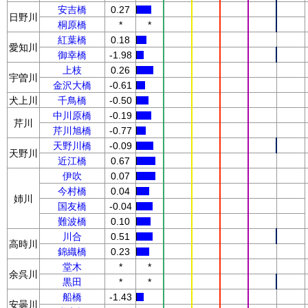
安吉橋
0.27
日野川
桐原橋
*
*
紅葉橋
0.18
愛知川
御幸橋
-1.98
上枝
0.26
宇曽川
金沢大橋
-0.61
犬上川
千鳥橋
-0.50
中川原橋
-0.19
芹川
芹川旭橋
-0.77
天野川橋
-0.09
天野川
近江橋
0.67
伊吹
0.07
今村橋
0.04
姉川
国友橋
-0.04
難波橋
0.10
川合
0.51
高時川
錦織橋
0.23
堂木
*
*
余呉川
黒田
*
*
船橋
-1.43
安曇川