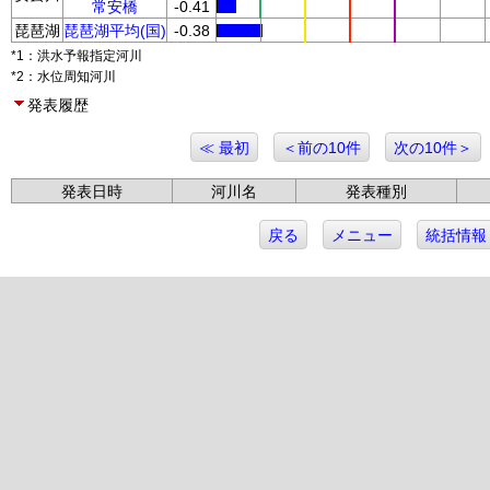
常安橋
-0.41
琵琶湖
琵琶湖平均(国)
-0.38
*1：洪水予報指定河川
*2：水位周知河川
発表履歴
≪ 最初
＜前の10件
次の10件＞
発表日時
河川名
発表種別
戻る
メニュー
統括情報