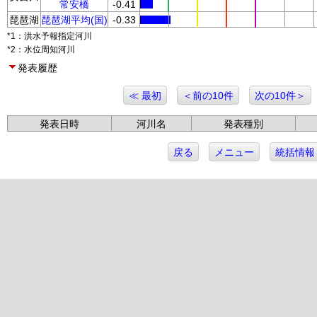
常安橋
-0.41
琵琶湖
琵琶湖平均(国)
-0.33
*1：洪水予報指定河川
*2：水位周知河川
発表履歴
≪ 最初
＜前の10件
次の10件＞
発表日時
河川名
発表種別
戻る
メニュー
統括情報