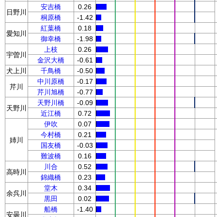
安吉橋
0.26
日野川
桐原橋
-1.42
紅葉橋
0.18
愛知川
御幸橋
-1.98
上枝
0.26
宇曽川
金沢大橋
-0.61
犬上川
千鳥橋
-0.50
中川原橋
-0.17
芹川
芹川旭橋
-0.77
天野川橋
-0.09
天野川
近江橋
0.72
伊吹
0.07
今村橋
0.21
姉川
国友橋
-0.03
難波橋
0.16
川合
0.52
高時川
錦織橋
0.23
堂木
0.34
余呉川
黒田
0.02
船橋
-1.40
安曇川