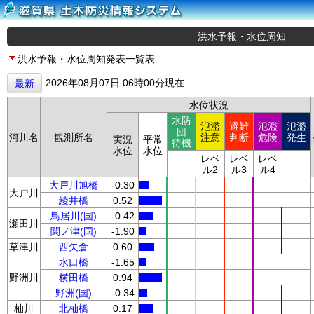
洪水予報・水位周知
洪水予報・水位周知発表一覧表
2026年08月07日 06時00分現在
最新
水位状況
水防
氾濫
避難
氾濫
氾濫
団
河川名
観測所名
注意
判断
危険
発生
実況
平常
待機
水位
水位
レベ
レベ
レベ
ル2
ル3
ル4
大戸川旭橋
-0.30
大戸川
綾井橋
0.52
鳥居川(国)
-0.42
瀬田川
関ノ津(国)
-1.90
草津川
西矢倉
0.60
水口橋
-1.65
野洲川
横田橋
0.94
野洲(国)
-0.34
杣川
北杣橋
0.17