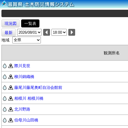
現況図
一覧表
最新
地域
観測所名
際川見世
柳川錦織橋
藤尾川藤尾奥町自治会館前
相模川 相模川橋
北川野路
伯母川山田橋