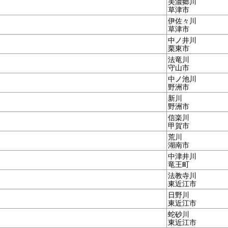
美濃郷川
草津市
伊佐々川
草津市
中ノ井川
栗東市
法竜川
守山市
中ノ池川
野洲市
新川
野洲市
信楽川
甲賀市
荒川
湖南市
中津井川
竜王町
法教寺川
東近江市
日野川
東近江市
蛇砂川
東近江市