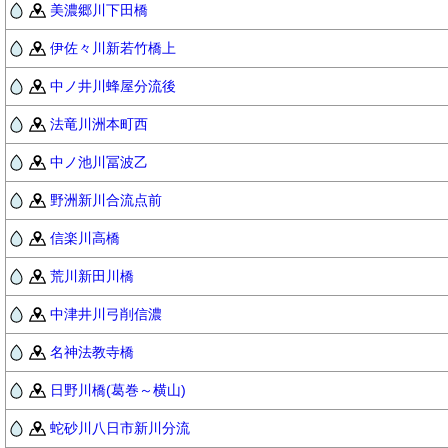
美濃郷川下田橋
伊佐々川新若竹橋上
中ノ井川蜂屋分流後
法竜川洲本町西
中ノ池川冨波乙
野洲新川合流点前
信楽川高橋
荒川新田川橋
中津井川弓削信濃
名神法教寺橋
日野川橋(葛巻～横山)
蛇砂川八日市新川分流