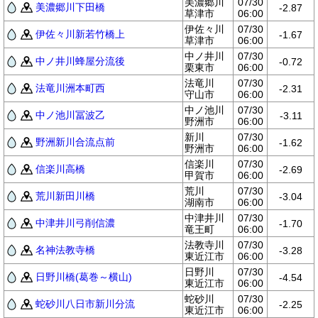
美濃郷川
07/30
美濃郷川下田橋
-2.87
草津市
06:00
伊佐々川
07/30
伊佐々川新若竹橋上
-1.67
草津市
06:00
中ノ井川
07/30
中ノ井川蜂屋分流後
-0.72
栗東市
06:00
法竜川
07/30
法竜川洲本町西
-2.31
守山市
06:00
中ノ池川
07/30
中ノ池川冨波乙
-3.11
野洲市
06:00
新川
07/30
野洲新川合流点前
-1.62
野洲市
06:00
信楽川
07/30
信楽川高橋
-2.69
甲賀市
06:00
荒川
07/30
荒川新田川橋
-3.04
湖南市
06:00
中津井川
07/30
中津井川弓削信濃
-1.70
竜王町
06:00
法教寺川
07/30
名神法教寺橋
-3.28
東近江市
06:00
日野川
07/30
日野川橋(葛巻～横山)
-4.54
東近江市
06:00
蛇砂川
07/30
蛇砂川八日市新川分流
-2.25
東近江市
06:00