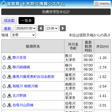
危機管理型水位計
現況図
一覧表
最新
地域
水位は堤防天端からの高さ
最新
河川名
観測所名
観測
水位(m)
市町
時刻
際川
07/30
際川見世
-1.20
大津市
06:00
柳川
07/30
柳川錦織橋
-2.74
大津市
06:00
藤尾川
07/30
藤尾川藤尾奥町自治会館前
-1.52
大津市
06:00
相模川
07/30
相模川 相模川橋
-2.54
大津市
06:00
北川
07/30
北川野路
-1.41
草津市
06:00
伯母川
07/30
伯母川山田橋
-2.01
草津市
06:00