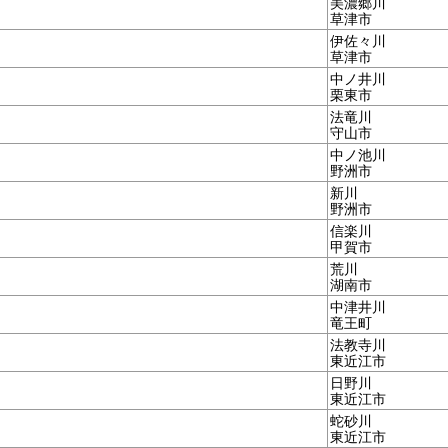
美濃郷川
草津市
伊佐々川
草津市
中ノ井川
栗東市
法竜川
守山市
中ノ池川
野洲市
新川
野洲市
信楽川
甲賀市
荒川
湖南市
中津井川
竜王町
法教寺川
東近江市
日野川
東近江市
蛇砂川
東近江市