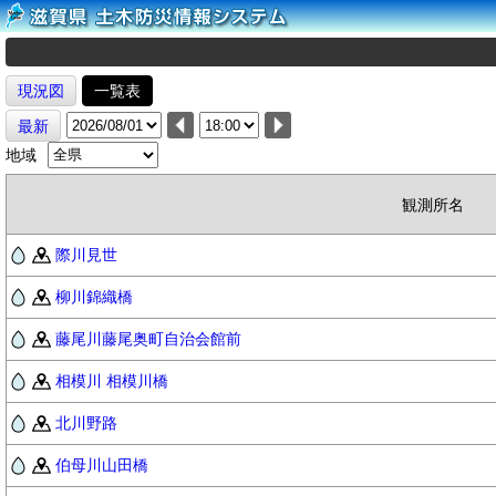
現況図
一覧表
最新
地域
観測所名
際川見世
柳川錦織橋
藤尾川藤尾奥町自治会館前
相模川 相模川橋
北川野路
伯母川山田橋