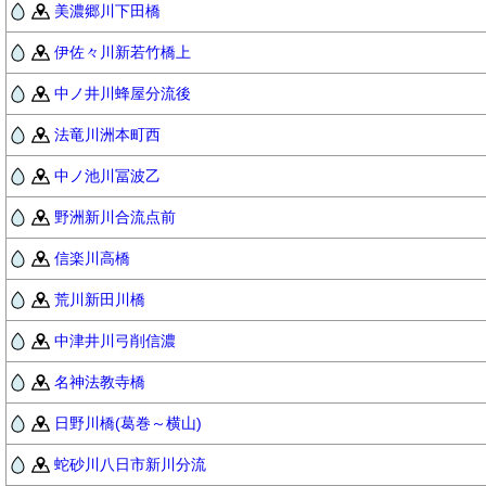
美濃郷川下田橋
伊佐々川新若竹橋上
中ノ井川蜂屋分流後
法竜川洲本町西
中ノ池川冨波乙
野洲新川合流点前
信楽川高橋
荒川新田川橋
中津井川弓削信濃
名神法教寺橋
日野川橋(葛巻～横山)
蛇砂川八日市新川分流