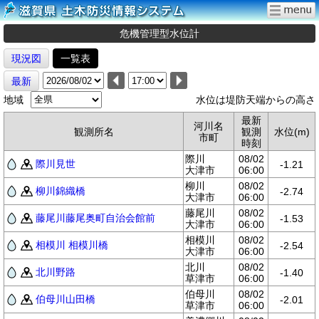
危機管理型水位計
現況図
一覧表
最新
地域
水位は堤防天端からの高さ
最新
河川名
観測所名
観測
水位(m)
市町
時刻
際川
08/02
際川見世
-1.21
大津市
06:00
柳川
08/02
柳川錦織橋
-2.74
大津市
06:00
藤尾川
08/02
藤尾川藤尾奥町自治会館前
-1.53
大津市
06:00
相模川
08/02
相模川 相模川橋
-2.54
大津市
06:00
北川
08/02
北川野路
-1.40
草津市
06:00
伯母川
08/02
伯母川山田橋
-2.01
草津市
06:00