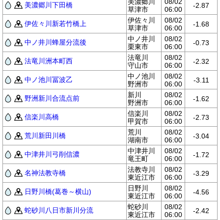
美濃郷川
08/02
美濃郷川下田橋
-2.87
草津市
06:00
伊佐々川
08/02
伊佐々川新若竹橋上
-1.68
草津市
06:00
中ノ井川
08/02
中ノ井川蜂屋分流後
-0.73
栗東市
06:00
法竜川
08/02
法竜川洲本町西
-2.32
守山市
06:00
中ノ池川
08/02
中ノ池川冨波乙
-3.11
野洲市
06:00
新川
08/02
野洲新川合流点前
-1.62
野洲市
06:00
信楽川
08/02
信楽川高橋
-2.73
甲賀市
06:00
荒川
08/02
荒川新田川橋
-3.04
湖南市
06:00
中津井川
08/02
中津井川弓削信濃
-1.72
竜王町
06:00
法教寺川
08/02
名神法教寺橋
-3.29
東近江市
06:00
日野川
08/02
日野川橋(葛巻～横山)
-4.56
東近江市
06:00
蛇砂川
08/02
蛇砂川八日市新川分流
-2.42
東近江市
06:00