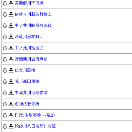
美濃郷川下田橋
伊佐々川新若竹橋上
中ノ井川蜂屋分流後
法竜川洲本町西
中ノ池川冨波乙
野洲新川合流点前
信楽川高橋
荒川新田川橋
中津井川弓削信濃
名神法教寺橋
日野川橋(葛巻～横山)
蛇砂川八日市新川分流