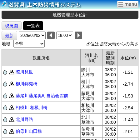
危機管理型水位計
現況図
一覧表
最新
地域
水位は堤防天端からの高さ
最新
河川名
観測所名
観測
水位(m)
市町
時刻
際川
08/02
際川見世
-1.21
大津市
06:00
柳川
08/02
柳川錦織橋
-2.74
大津市
06:00
藤尾川
08/02
藤尾川藤尾奥町自治会館前
-1.53
大津市
06:00
相模川
08/02
相模川 相模川橋
-2.54
大津市
06:00
北川
08/02
北川野路
-1.40
草津市
06:00
伯母川
08/02
伯母川山田橋
-2.01
草津市
06:00