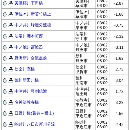
美濃郷川
08/02
美濃郷川下田橋
-2.87
草津市
06:00
伊佐々川
08/02
伊佐々川新若竹橋上
-1.68
草津市
06:00
中ノ井川
08/02
中ノ井川蜂屋分流後
-0.73
栗東市
06:00
法竜川
08/02
法竜川洲本町西
-2.32
守山市
06:00
中ノ池川
08/02
中ノ池川冨波乙
-3.11
野洲市
06:00
新川
08/02
野洲新川合流点前
-1.62
野洲市
06:00
信楽川
08/02
信楽川高橋
-2.73
甲賀市
06:00
荒川
08/02
荒川新田川橋
-3.04
湖南市
06:00
中津井川
08/02
中津井川弓削信濃
-1.72
竜王町
06:00
法教寺川
08/02
名神法教寺橋
-3.29
東近江市
06:00
日野川
08/02
日野川橋(葛巻～横山)
-4.56
東近江市
06:00
蛇砂川
08/02
蛇砂川八日市新川分流
-2.42
東近江市
06:00