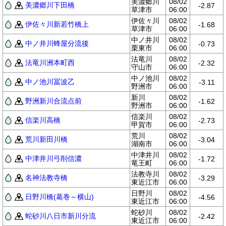
美濃郷川
08/02
美濃郷川下田橋
-2.87
草津市
06:00
伊佐々川
08/02
伊佐々川新若竹橋上
-1.68
草津市
06:00
中ノ井川
08/02
中ノ井川蜂屋分流後
-0.73
栗東市
06:00
法竜川
08/02
法竜川洲本町西
-2.32
守山市
06:00
中ノ池川
08/02
中ノ池川冨波乙
-3.11
野洲市
06:00
新川
08/02
野洲新川合流点前
-1.62
野洲市
06:00
信楽川
08/02
信楽川高橋
-2.73
甲賀市
06:00
荒川
08/02
荒川新田川橋
-3.04
湖南市
06:00
中津井川
08/02
中津井川弓削信濃
-1.72
竜王町
06:00
法教寺川
08/02
名神法教寺橋
-3.29
東近江市
06:00
日野川
08/02
日野川橋(葛巻～横山)
-4.56
東近江市
06:00
蛇砂川
08/02
蛇砂川八日市新川分流
-2.42
東近江市
06:00