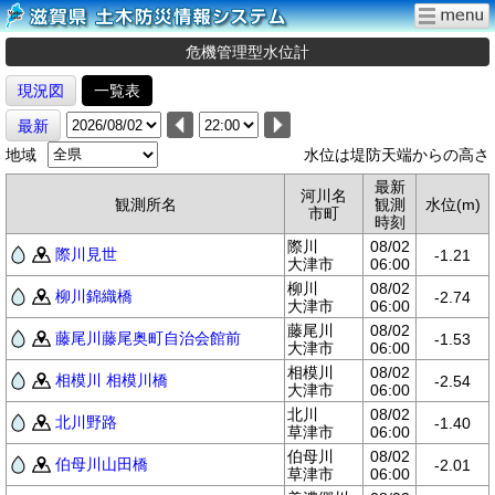
危機管理型水位計
現況図
一覧表
最新
地域
水位は堤防天端からの高さ
最新
河川名
観測所名
観測
水位(m)
市町
時刻
際川
08/02
際川見世
-1.21
大津市
06:00
柳川
08/02
柳川錦織橋
-2.74
大津市
06:00
藤尾川
08/02
藤尾川藤尾奥町自治会館前
-1.53
大津市
06:00
相模川
08/02
相模川 相模川橋
-2.54
大津市
06:00
北川
08/02
北川野路
-1.40
草津市
06:00
伯母川
08/02
伯母川山田橋
-2.01
草津市
06:00