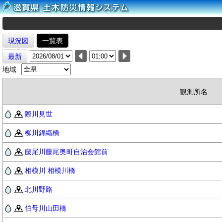
現況図
一覧表
最新
地域
観測所名
際川見世
柳川錦織橋
藤尾川藤尾奥町自治会館前
相模川 相模川橋
北川野路
伯母川山田橋