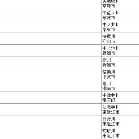
美濃郷川
草津市
伊佐々川
草津市
中ノ井川
栗東市
法竜川
守山市
中ノ池川
野洲市
新川
野洲市
信楽川
甲賀市
荒川
湖南市
中津井川
竜王町
法教寺川
東近江市
日野川
東近江市
蛇砂川
東近江市