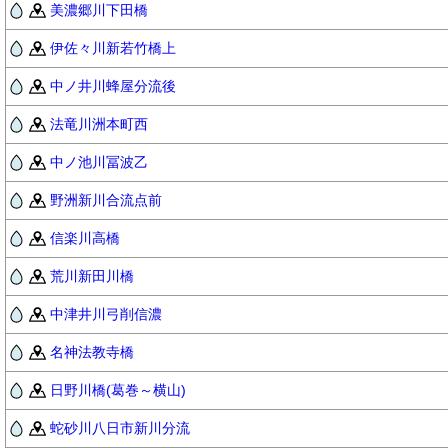
美濃郷川下田橋
伊佐々川新若竹橋上
中ノ井川蜂屋分流後
法竜川洲本町西
中ノ池川冨波乙
野洲新川合流点前
信楽川高橋
荒川新田川橋
中津井川弓削信濃
名神法教寺橋
日野川橋(葛巻～横山)
蛇砂川八日市新川分流