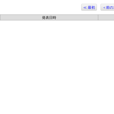
≪ 最初
＜前の
発表日時