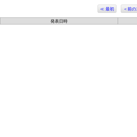
≪ 最初
＜前の
発表日時