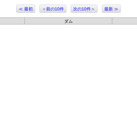
≪ 最初
＜前の10件
次の10件＞
最新 ≫
ダム