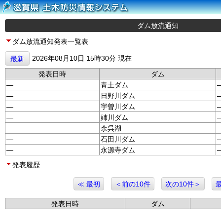
ダム放流通知
ダム放流通知発表一覧表
2026年08月10日 15時30分 現在
最新
発表日時
ダム
—
青土ダム
—
日野川ダム
—
宇曽川ダム
—
姉川ダム
—
余呉湖
—
石田川ダム
—
永源寺ダム
発表履歴
≪ 最初
＜前の10件
次の10件＞
発表日時
ダム