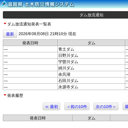
ダム放流通知
ダム放流通知発表一覧表
2026年08月08日 21時10分 現在
最新
発表日時
ダム
—
青土ダム
—
日野川ダム
—
宇曽川ダム
—
姉川ダム
—
余呉湖
—
石田川ダム
—
永源寺ダム
発表履歴
≪ 最初
＜前の10件
次の10件＞
発表日時
ダム