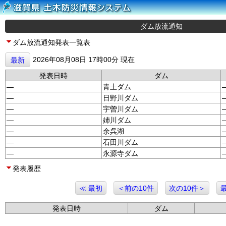
ダム放流通知
ダム放流通知発表一覧表
2026年08月08日 17時00分 現在
最新
発表日時
ダム
—
青土ダム
—
日野川ダム
—
宇曽川ダム
—
姉川ダム
—
余呉湖
—
石田川ダム
—
永源寺ダム
発表履歴
≪ 最初
＜前の10件
次の10件＞
発表日時
ダム