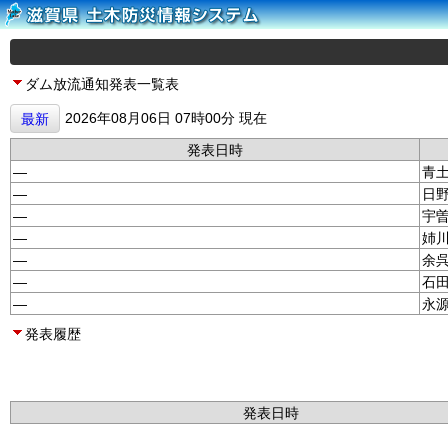
ダム放流通知発表一覧表
2026年08月06日 07時00分 現在
最新
発表日時
—
青
—
日
—
宇
—
姉
—
余
—
石
—
永
発表履歴
発表日時