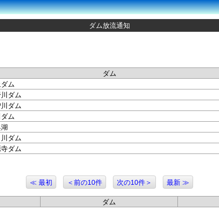
ダム放流通知
ダム
土ダム
野川ダム
曽川ダム
川ダム
呉湖
田川ダム
源寺ダム
≪ 最初
＜前の10件
次の10件＞
最新 ≫
ダム