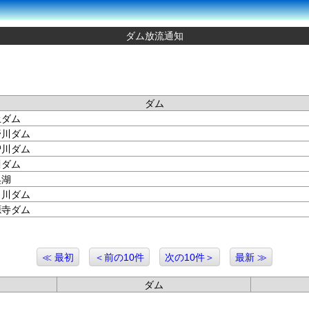
ダム放流通知
ダム
土ダム
野川ダム
曽川ダム
川ダム
呉湖
田川ダム
源寺ダム
≪ 最初
＜前の10件
次の10件＞
最新 ≫
ダム