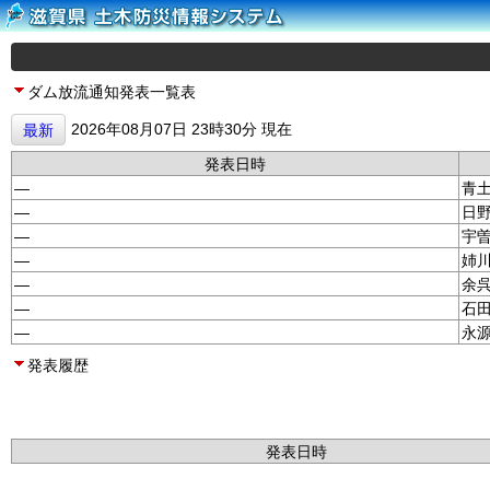
ダム放流通知発表一覧表
2026年08月07日 23時30分 現在
最新
発表日時
—
青
—
日
—
宇
—
姉
—
余
—
石
—
永
発表履歴
発表日時