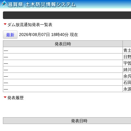
ダム放流通知発表一覧表
2026年08月07日 18時40分 現在
最新
発表日時
—
青
—
日
—
宇
—
姉
—
余
—
石
—
永
発表履歴
発表日時