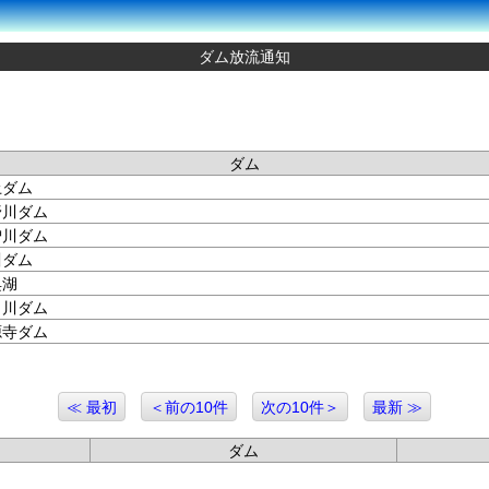
ダム放流通知
ダム
土ダム
野川ダム
曽川ダム
川ダム
呉湖
田川ダム
源寺ダム
≪ 最初
＜前の10件
次の10件＞
最新 ≫
ダム