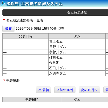
ダム放流通知
ダム放流通知発表一覧表
2026年08月08日 15時40分 現在
最新
発表日時
ダム
—
青土ダム
—
日野川ダム
—
宇曽川ダム
—
姉川ダム
—
余呉湖
—
石田川ダム
—
永源寺ダム
発表履歴
≪ 最初
＜前の10件
次の10件＞
発表日時
ダム