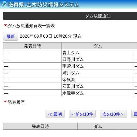
ダム放流通知
ダム放流通知発表一覧表
2026年08月09日 10時20分 現在
最新
発表日時
ダム
—
青土ダム
—
日野川ダム
—
宇曽川ダム
—
姉川ダム
—
余呉湖
—
石田川ダム
—
永源寺ダム
発表履歴
≪ 最初
＜前の10件
次の10件＞
発表日時
ダム