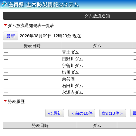
ダム放流通知
ダム放流通知発表一覧表
2026年08月09日 12時20分 現在
最新
発表日時
ダム
—
青土ダム
—
日野川ダム
—
宇曽川ダム
—
姉川ダム
—
余呉湖
—
石田川ダム
—
永源寺ダム
発表履歴
≪ 最初
＜前の10件
次の10件＞
発表日時
ダム