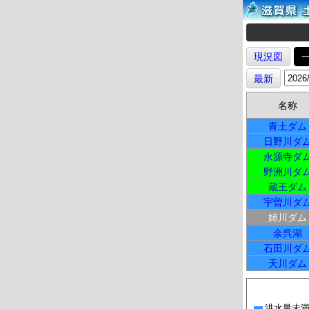
現況図
最新
名称
青土ダム
日野川ダ
永源寺ダ
野洲川ダ
蔵王ダム
宇曽川ダ
姉川ダム
余呉湖
石田川ダ
天川ダム
洪水量未