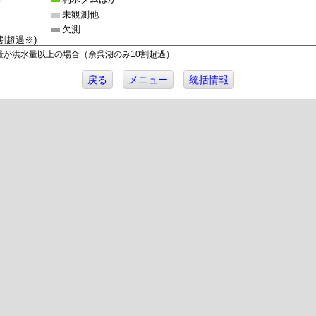
中
未観測他
中
欠測
割超過※)
量が洪水量以上の場合（余呉湖のみ10割超過）
戻る
メニュー
統括情報