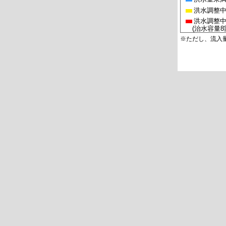
洪水調整
洪水調整
(治水容量8
※ただし、流入