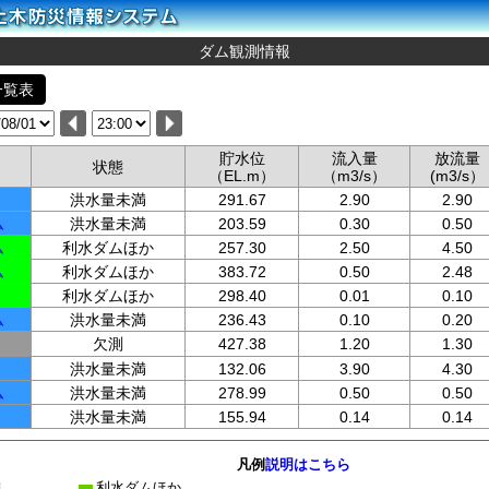
ダム観測情報
一覧表
貯水位
流入量
放流量
状態
（EL.m）
（m3/s）
(m3/s）
洪水量未満
291.67
2.90
2.90
ム
洪水量未満
203.59
0.30
0.50
ム
利水ダムほか
257.30
2.50
4.50
ム
利水ダムほか
383.72
0.50
2.48
利水ダムほか
298.40
0.01
0.10
ム
洪水量未満
236.43
0.10
0.20
欠測
427.38
1.20
1.30
洪水量未満
132.06
3.90
4.30
ム
洪水量未満
278.99
0.50
0.50
洪水量未満
155.94
0.14
0.14
凡例
説明はこちら
満
利水ダムほか