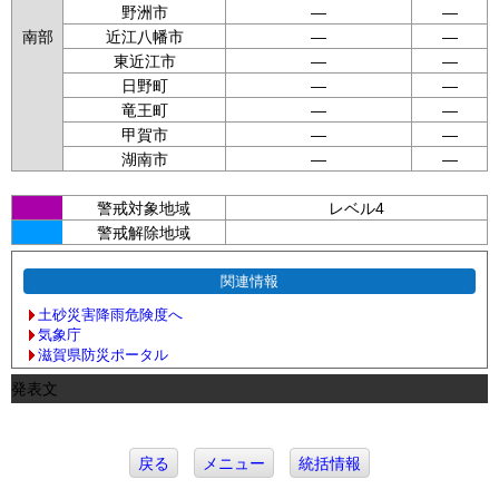
野洲市
—
—
南部
近江八幡市
—
—
東近江市
—
—
日野町
—
—
竜王町
—
—
甲賀市
—
—
湖南市
—
—
警戒対象地域
レベル4
警戒解除地域
関連情報
土砂災害降雨危険度へ
気象庁
滋賀県防災ポータル
発表文
戻る
メニュー
統括情報