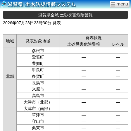
滋賀県全域 土砂災害危険警報
2026年07月28日23時30分 発表
発表状況
地域
発表対象地域
土砂災害危険警報
レベル
彦根市
—
—
愛荘町
—
—
豊郷町
—
—
甲良町
—
—
北部
多賀町
—
—
長浜市
—
—
米原市
—
—
高島市
—
—
大津市（北部）
—
—
大津市（南部）
—
—
草津市
—
—
守山市
—
—
栗東市
—
—