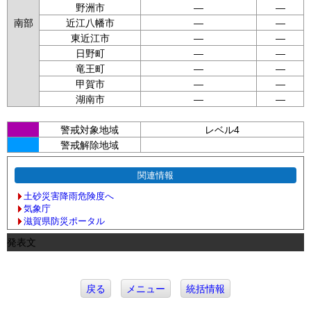
野洲市
—
—
南部
近江八幡市
—
—
東近江市
—
—
日野町
—
—
竜王町
—
—
甲賀市
—
—
湖南市
—
—
警戒対象地域
レベル4
警戒解除地域
関連情報
土砂災害降雨危険度へ
気象庁
滋賀県防災ポータル
発表文
戻る
メニュー
統括情報