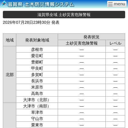
滋賀県全域 土砂災害危険警報
2026年07月28日23時30分 発表
発表状況
地域
発表対象地域
土砂災害危険警報
レベル
彦根市
—
—
愛荘町
—
—
豊郷町
—
—
甲良町
—
—
北部
多賀町
—
—
長浜市
—
—
米原市
—
—
高島市
—
—
大津市（北部）
—
—
大津市（南部）
—
—
草津市
—
—
守山市
—
—
栗東市
—
—