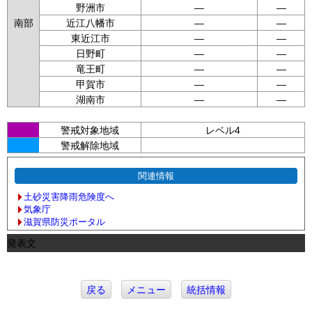
野洲市
—
—
南部
近江八幡市
—
—
東近江市
—
—
日野町
—
—
竜王町
—
—
甲賀市
—
—
湖南市
—
—
警戒対象地域
レベル4
警戒解除地域
関連情報
土砂災害降雨危険度へ
気象庁
滋賀県防災ポータル
発表文
戻る
メニュー
統括情報