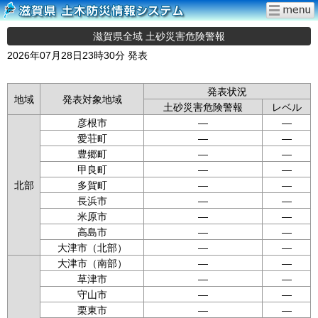
滋賀県全域 土砂災害危険警報
2026年07月28日23時30分 発表
発表状況
地域
発表対象地域
土砂災害危険警報
レベル
彦根市
—
—
愛荘町
—
—
豊郷町
—
—
甲良町
—
—
北部
多賀町
—
—
長浜市
—
—
米原市
—
—
高島市
—
—
大津市（北部）
—
—
大津市（南部）
—
—
草津市
—
—
守山市
—
—
栗東市
—
—