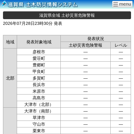
滋賀県全域 土砂災害危険警報
2026年07月28日23時30分 発表
発表状況
地域
発表対象地域
土砂災害危険警報
レベル
彦根市
—
—
愛荘町
—
—
豊郷町
—
—
甲良町
—
—
北部
多賀町
—
—
長浜市
—
—
米原市
—
—
高島市
—
—
大津市（北部）
—
—
大津市（南部）
—
—
草津市
—
—
守山市
—
—
栗東市
—
—