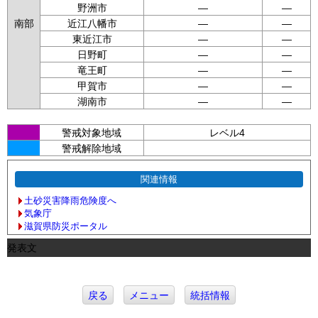
野洲市
—
—
南部
近江八幡市
—
—
東近江市
—
—
日野町
—
—
竜王町
—
—
甲賀市
—
—
湖南市
—
—
警戒対象地域
レベル4
警戒解除地域
関連情報
土砂災害降雨危険度へ
気象庁
滋賀県防災ポータル
発表文
戻る
メニュー
統括情報