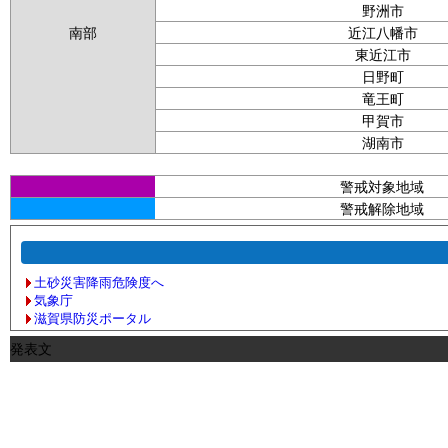
野洲市
南部
近江八幡市
東近江市
日野町
竜王町
甲賀市
湖南市
警戒対象地域
警戒解除地域
土砂災害降雨危険度へ
気象庁
滋賀県防災ポータル
発表文