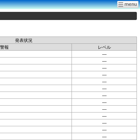
発表状況
警報
レベル
—
—
—
—
—
—
—
—
—
—
—
—
—