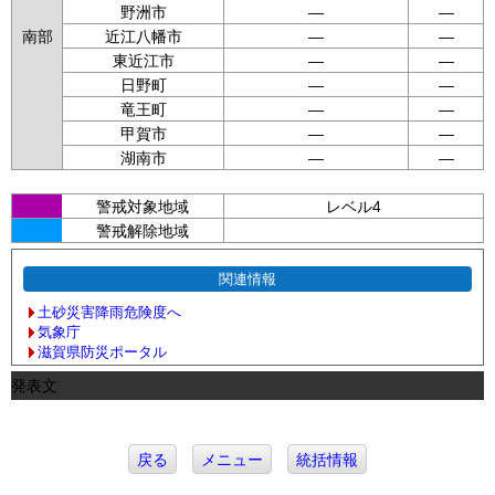
野洲市
—
—
南部
近江八幡市
—
—
東近江市
—
—
日野町
—
—
竜王町
—
—
甲賀市
—
—
湖南市
—
—
警戒対象地域
レベル4
警戒解除地域
関連情報
土砂災害降雨危険度へ
気象庁
滋賀県防災ポータル
発表文
戻る
メニュー
統括情報