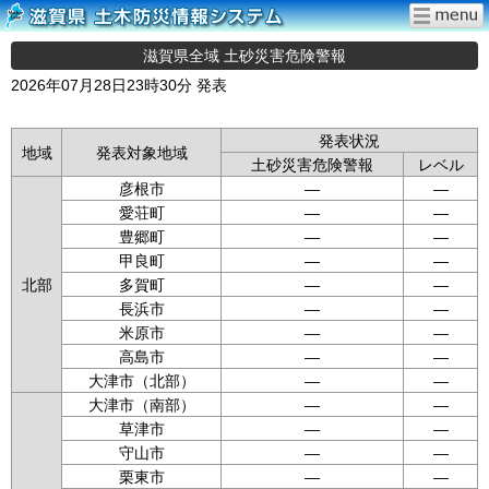
滋賀県全域 土砂災害危険警報
2026年07月28日23時30分 発表
発表状況
地域
発表対象地域
土砂災害危険警報
レベル
彦根市
—
—
愛荘町
—
—
豊郷町
—
—
甲良町
—
—
北部
多賀町
—
—
長浜市
—
—
米原市
—
—
高島市
—
—
大津市（北部）
—
—
大津市（南部）
—
—
草津市
—
—
守山市
—
—
栗東市
—
—