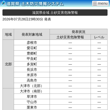
滋賀県全域 土砂災害危険警報
2026年07月28日23時30分 発表
発表状況
地域
発表対象地域
土砂災害危険警報
レベル
彦根市
—
—
愛荘町
—
—
豊郷町
—
—
甲良町
—
—
北部
多賀町
—
—
長浜市
—
—
米原市
—
—
高島市
—
—
大津市（北部）
—
—
大津市（南部）
—
—
草津市
—
—
守山市
—
—
栗東市
—
—