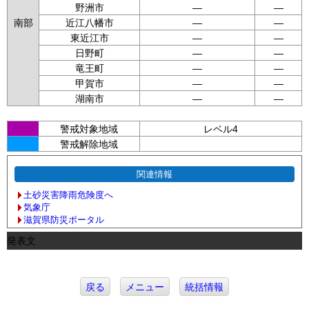
野洲市
—
—
南部
近江八幡市
—
—
東近江市
—
—
日野町
—
—
竜王町
—
—
甲賀市
—
—
湖南市
—
—
警戒対象地域
レベル4
警戒解除地域
関連情報
土砂災害降雨危険度へ
気象庁
滋賀県防災ポータル
発表文
戻る
メニュー
統括情報