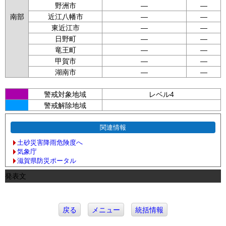
野洲市
—
—
南部
近江八幡市
—
—
東近江市
—
—
日野町
—
—
竜王町
—
—
甲賀市
—
—
湖南市
—
—
警戒対象地域
レベル4
警戒解除地域
関連情報
土砂災害降雨危険度へ
気象庁
滋賀県防災ポータル
発表文
戻る
メニュー
統括情報