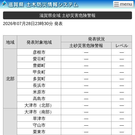
滋賀県全域 土砂災害危険警報
2026年07月28日23時30分 発表
発表状況
地域
発表対象地域
土砂災害危険警報
レベル
彦根市
—
—
愛荘町
—
—
豊郷町
—
—
甲良町
—
—
北部
多賀町
—
—
長浜市
—
—
米原市
—
—
高島市
—
—
大津市（北部）
—
—
大津市（南部）
—
—
草津市
—
—
守山市
—
—
栗東市
—
—