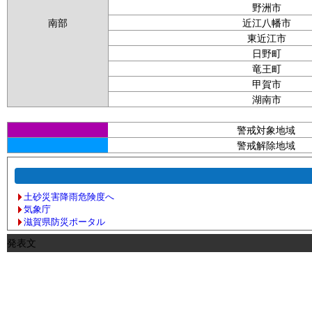
野洲市
南部
近江八幡市
東近江市
日野町
竜王町
甲賀市
湖南市
警戒対象地域
警戒解除地域
土砂災害降雨危険度へ
気象庁
滋賀県防災ポータル
発表文