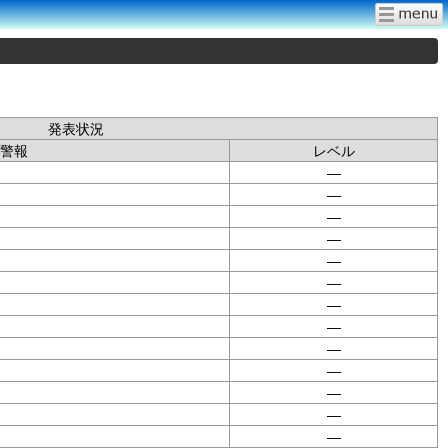
発表状況
警報
レベル
—
—
—
—
—
—
—
—
—
—
—
—
—