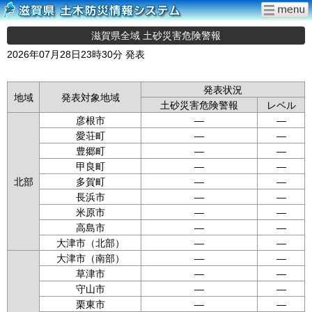
滋賀県全域 土砂災害危険警報
2026年07月28日23時30分 発表
発表状況
地域
発表対象地域
土砂災害危険警報
レベル
彦根市
—
—
愛荘町
—
—
豊郷町
—
—
甲良町
—
—
北部
多賀町
—
—
長浜市
—
—
米原市
—
—
高島市
—
—
大津市（北部）
—
—
大津市（南部）
—
—
草津市
—
—
守山市
—
—
栗東市
—
—