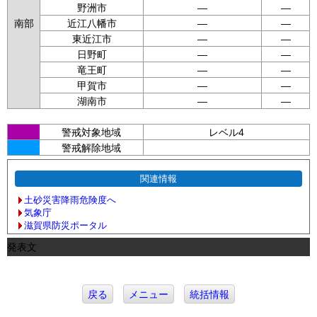
野洲市
—
—
南部
近江八幡市
—
—
東近江市
—
—
日野町
—
—
竜王町
—
—
甲賀市
—
—
湖南市
—
—
警戒対象地域
レベル4
警戒解除地域
関連情報
土砂災害降雨危険度へ
気象庁
滋賀県防災ポータル
発表文
戻る
メニュー
統括情報